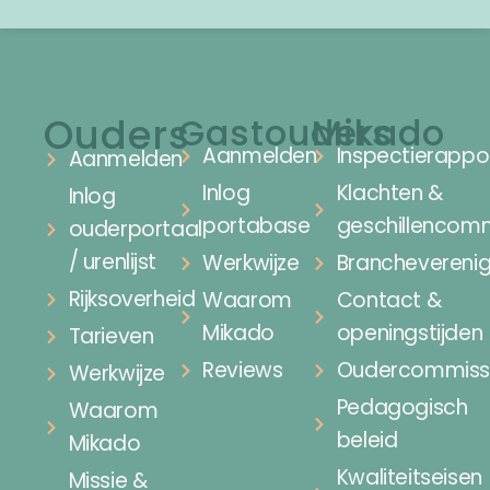
Ouders
Gastouders
Mikado
Aanmelden
Inspectierappo
Aanmelden
Inlog
Klachten &
Inlog
portabase
geschillencomm
ouderportaal
/ urenlijst
Werkwijze
Brancheverenig
Rijksoverheid
Waarom
Contact &
Mikado
openingstijden
Tarieven
Reviews
Oudercommiss
Werkwijze
Pedagogisch
Waarom
beleid
Mikado
Kwaliteitseisen
Missie &