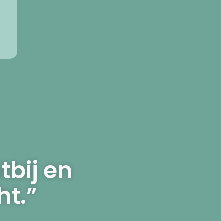
tbij en
t.”