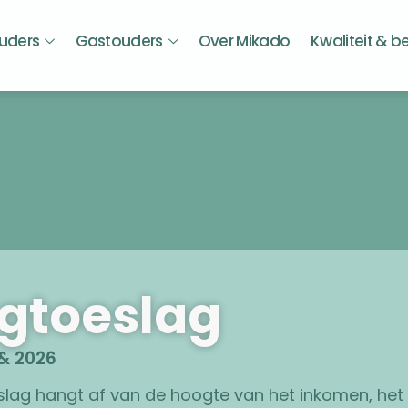
uders
Gastouders
Over Mikado
Kwaliteit & b
gtoeslag
& 2026
lag hangt af van de hoogte van het inkomen, het 