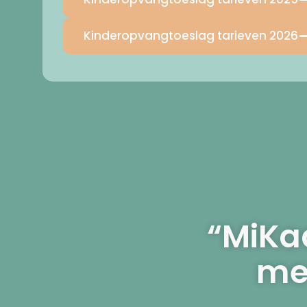
Kinderopvangtoeslag tarieven 2026
“MiKad
me