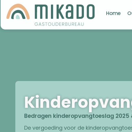
Home
O
Kinderopvan
Bedragen kinderopvangtoeslag 2025 
De vergoeding voor de kinderopvangtoes